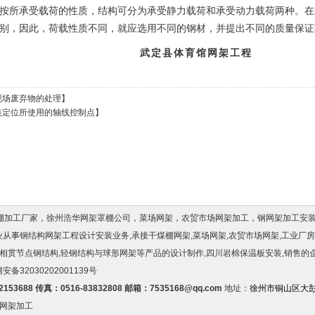
按所承受载荷的性质，结构可分为承受静力载荷和承受动力载荷两种。在
别，因此，荷载性质不同，就应选用不同的钢材，并提出不同的质量保证
武定县体育馆网架工程
现场废弃物的处理
】
装定位所使用的轴线控制点
】
罩棚加工厂家，徐州浩华网架罩棚公司，菜场网架，农贸市场网架加工，钢网架加工安
司,专业从事钢结构网架工程设计安装业务,承接干煤棚网架,菜场网架,农贸市场网架,工业厂
相贯节点钢结构,轻钢结构与球形网架等产品的设计制作,
四川岩棉保温板
安装,销售的
安备32030202001139号
82153688 传真：0516-83832808 邮箱：7535168@qq.com
地址：
徐州市铜山区大彭
网架加工