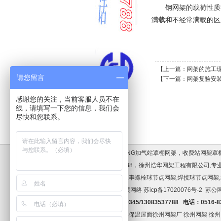
钢网架的载荷性质
满载和不经常满载的区
【上一篇：
网架的施工
请您留言
【下一篇：
网架复验安
感谢您的关注，当前客服人员不在
线，请填写一下您的信息，我们会
尽快和您联系。
加油站罩棚，LNG加气站罩棚网架，收费站网架
话:13083537788，徐州浩华网架工程有限公
浩华网架专业从事螺栓球节点网架,焊接球节点网架,
术支持:徐州纵横网络
苏icp备17020076号-2
苏公网
手机:13952209345/13083537788 电话：0516-
友情链接：
网架保温屋面
徐州网架厂
徐州网架
徐州