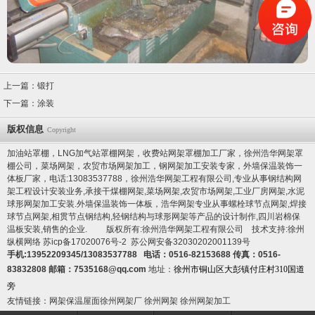
上一篇：
锻打
下一篇：
涂装
版权信息
Copyright
加油站罩棚，LNG加气站罩棚网架，收费站网架罩棚加工厂家，徐州浩华网架罩
棚公司，菜场网架，农贸市场网架加工，钢网架加工安装专家，
外墙保温装饰一
体板厂家
，电话:13083537788，徐州浩华网架工程有限公司,专业从事钢结构网
架工程设计安装业务,承接干煤棚网架,菜场网架,农贸市场网架,工业厂房网架,水泥
球形网架加工安装.
外墙保温装饰一体板
，浩华网架专业从事螺栓球节点网架,焊接
球节点网架,相贯节点钢结构,轻钢结构与球形网架等产品的设计制作,
四川岩棉保
温板
安装,销售的企业. 版权所有:徐州浩华网架工程有限公司 技术支持:徐州
纵横网络
苏icp备17020076号-2
苏公网安备32030202001139号
手机:13952209345/13083537788 电话：0516-82153688 传真：0516-
83832808 邮箱：7535168@qq.com
地址：
徐州市铜山区大彭镇付庄村310国道
旁
友情链接：
网架保温屋面
徐州网架厂
徐州网架
徐州网架加工