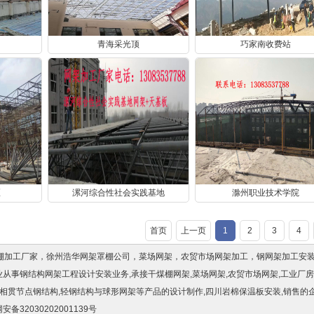
青海采光顶
巧家南收费站
区
漯河综合性社会实践基地
滁州职业技术学院
首页
上一页
1
2
3
4
罩棚加工厂家，徐州浩华网架罩棚公司，菜场网架，农贸市场网架加工，钢网架加工安
司,专业从事钢结构网架工程设计安装业务,承接干煤棚网架,菜场网架,农贸市场网架,工业厂
相贯节点钢结构,轻钢结构与球形网架等产品的设计制作,
四川岩棉保温板
安装,销售的
安备32030202001139号