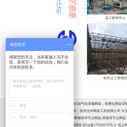
吴江财智中心
请您留言
感谢您的关注，当前客服人员不在
线，请填写一下您的信息，我们会
尽快和您联系。
杭州之江度假
加油站罩棚，LNG加气站罩棚网架，收费站网架
话:13083537788，徐州浩华网架工程有限公
浩华网架专业从事螺栓球节点网架,焊接球节点网架,
术支持:徐州纵横网络
苏icp备17020076号-2
苏公网