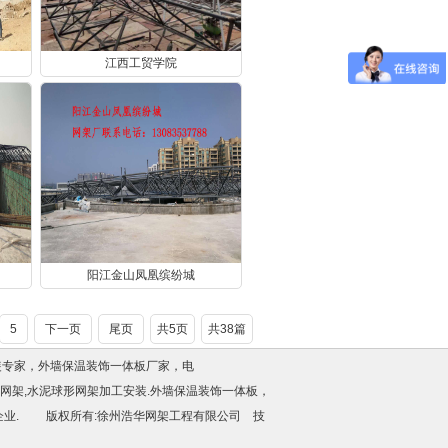
江西工贸学院
阳江金山凤凰缤纷城
5
下一页
尾页
共5页
共38篇
装专家，
外墙保温装饰一体板厂家
，电
房网架,水泥球形网架加工安装.
外墙保温装饰一体板
，
企业. 版权所有:徐州浩华网架工程有限公司 技