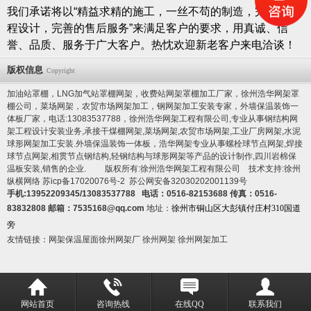
我们承诺将以“精益求精的施工，一丝不苟的制造，完美的工
程设计，完善的售后服务”来满足客户的要求，用真诚、信
誉、品质、服务于广大客户。热忱欢迎新老客户来电洽谈！
版权信息
Copyright
加油站罩棚，LNG加气站罩棚网架，收费站网架罩棚加工厂家，徐州浩华网架罩
棚公司，菜场网架，农贸市场网架加工，钢网架加工安装专家，
外墙保温装饰一
体板厂家
，电话:13083537788，徐州浩华网架工程有限公司,专业从事钢结构网
架工程设计安装业务,承接干煤棚网架,菜场网架,农贸市场网架,工业厂房网架,水泥
球形网架加工安装.
外墙保温装饰一体板
，浩华网架专业从事螺栓球节点网架,焊接
球节点网架,相贯节点钢结构,轻钢结构与球形网架等产品的设计制作,
四川岩棉保
温板
安装,销售的企业. 版权所有:徐州浩华网架工程有限公司 技术支持:徐州
纵横网络
苏icp备17020076号-2
苏公网安备32030202001139号
手机:13952209345/13083537788 电话：0516-82153688 传真：0516-
83832808 邮箱：7535168@qq.com
地址：
徐州市铜山区大彭镇付庄村310国道
旁
友情链接：
网架保温屋面
徐州网架厂
徐州网架
徐州网架加工
网站首页
咨询热线
在线QQ
联系我们