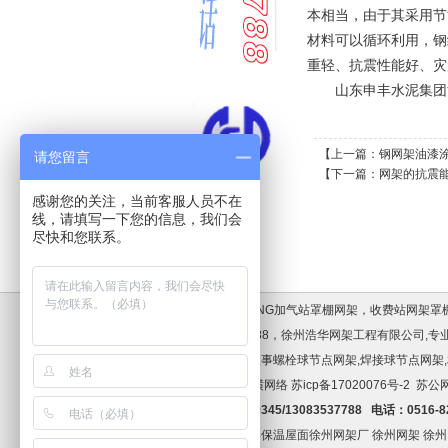
本相当，由于其采用节
材料可以循环利用，钢
重轻、抗震性能好、灾
山东申丰水泥集团
【上一篇：
钢网架油漆
请您留言
【下一篇：
网架的抗震
感谢您的关注，当前客服人员不在
线，请填写一下您的信息，我们会
尽快和您联系。
加油站罩棚，LNG加气站罩棚网架，收费站网架
话:13083537788，徐州浩华网架工程有限公
浩华网架专业从事螺栓球节点网架,焊接球节点网架,
术支持:徐州纵横网络
苏icp备17020076号-2
苏公网
手机:13952209345/13083537788 电话：0516-
友情链接：
网架保温屋面
徐州网架厂
徐州网架
徐州