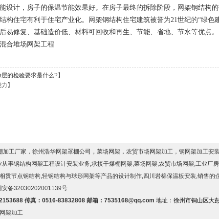
能设计，房子的保温节能效果好。在房子最终的拆除阶段，网架钢结构的
结构住宅有利于住宅产业化。网架钢结构住宅建筑被誉为21世纪的“绿色
后易修复、基础造价低、材料可回收和再生、节能、省地、节水等优点。
混合堆场网架工程
涂层的检验要求是什么?
】
能力
】
罩棚加工厂家，徐州浩华网架罩棚公司，菜场网架，农贸市场网架加工，钢网架加工安
司,专业从事钢结构网架工程设计安装业务,承接干煤棚网架,菜场网架,农贸市场网架,工业厂
相贯节点钢结构,轻钢结构与球形网架等产品的设计制作,
四川岩棉保温板
安装,销售的
安备32030202001139号
82153688 传真：0516-83832808 邮箱：7535168@qq.com
地址：
徐州市铜山区大彭
网架加工