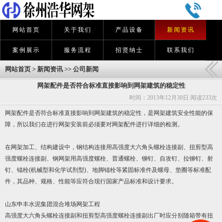
网站首页
关于我们
产品设备
新闻资讯
案例展示
服务流程
招贤纳士
联系我们
网站首页
>
新闻资讯
>>
公司新闻
网架配件是否符合标准直接影响到网架建筑的稳定性
时间：2013年12月30日 阅读
233次
网架
配件是否符合标准直接影响到网架建筑的稳定性，是网架建筑安全性能的保
障，所以我们在进行网架安装前必须要对网架配件进行详细的检测。
在网架加工、结构建设中，钢结构连接用高强度大六角头螺栓连接副、扭剪型高
强度螺栓连接副、钢网架用高强度螺栓、普通螺栓、铆钉、自攻钉、拉铆钉、射
钉、锚栓(机械型和化学试剂型)、地脚锚栓等紧固标准件及螺母、垫圈等标准配
件，其品种、规格、性能等应符合现行国家产品标准和设计要求。
山东申丰水泥集团混合堆场网架工程
高强度大六角头螺栓连接副和扭剪型高强度螺栓连接副出厂时应分别随箱带有扭