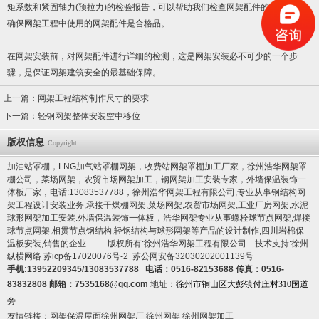
矩系数和紧固轴力(预拉力)的检验报告，可以帮助我们检查网架配件的具体情况，
确保网架工程中使用的网架配件是合格品。
在网架安装前，对网架配件进行详细的检测，这是网架安装必不可少的一个步
骤，是保证网架建筑安全的最基础保障。
上一篇：
网架工程结构制作尺寸的要求
下一篇：
轻钢网架整体安装空中移位
版权信息
Copyright
加油站罩棚，LNG加气站罩棚网架，收费站网架罩棚加工厂家，徐州浩华网架罩
棚公司，菜场网架，农贸市场网架加工，钢网架加工安装专家，
外墙保温装饰一
体板厂家
，电话:13083537788，徐州浩华网架工程有限公司,专业从事钢结构网
架工程设计安装业务,承接干煤棚网架,菜场网架,农贸市场网架,工业厂房网架,水泥
球形网架加工安装.
外墙保温装饰一体板
，浩华网架专业从事螺栓球节点网架,焊接
球节点网架,相贯节点钢结构,轻钢结构与球形网架等产品的设计制作,
四川岩棉保
温板
安装,销售的企业. 版权所有:徐州浩华网架工程有限公司 技术支持:徐州
纵横网络
苏icp备17020076号-2
苏公网安备32030202001139号
手机:13952209345/13083537788 电话：0516-82153688 传真：0516-
83832808 邮箱：7535168@qq.com
地址：
徐州市铜山区大彭镇付庄村310国道
旁
友情链接：
网架保温屋面
徐州网架厂
徐州网架
徐州网架加工