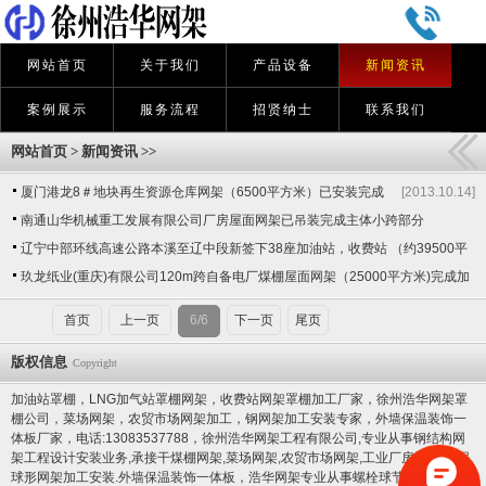
网站首页
关于我们
产品设备
新闻资讯
案例展示
服务流程
招贤纳士
联系我们
网站首页
>
新闻资讯
>>
厦门港龙8＃地块再生资源仓库网架（6500平方米）已安装完成
[2013.10.14]
南通山华机械重工发展有限公司厂房屋面网架已吊装完成主体小跨部分
[2013.10.14]
辽宁中部环线高速公路本溪至辽中段新签下38座加油站，收费站 （约39500平
方米）
玖龙纸业(重庆)有限公司120m跨自备电厂煤棚屋面网架（25000平方米)完成加
[2013.10.14]
工验收
首页
上一页
6/6
下一页
尾页
[2013.10.14]
版权信息
Copyright
加油站罩棚，LNG加气站罩棚网架，收费站网架罩棚加工厂家，徐州浩华网架罩
棚公司，菜场网架，农贸市场网架加工，钢网架加工安装专家，
外墙保温装饰一
体板厂家
，电话:13083537788，徐州浩华网架工程有限公司,专业从事钢结构网
架工程设计安装业务,承接干煤棚网架,菜场网架,农贸市场网架,工业厂房网架,水泥
球形网架加工安装.
外墙保温装饰一体板
，浩华网架专业从事螺栓球节点网架,焊接