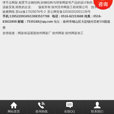
球节点网架,相贯节点钢结构,轻钢结构与球形网架等产品的设计制作,
四川岩棉保
温板
安装,销售的企业. 版权所有:徐州浩华网架工程有限公司 技术支持:徐州
纵横网络
苏icp备17020076号-2
苏公网安备32030202001139号
手机:13952209345/13083537788 电话：0516-82153688 传真：0516-
83832808 邮箱：7535168@qq.com
地址：
徐州市铜山区大彭镇付庄村310国道
旁
友情链接：
网架保温屋面
徐州网架厂
徐州网架
徐州网架加工
网站首页
咨询热线
在线QQ
联系我们